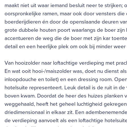
maakt niet uit waar iemand besluit neer te strijken; o
oorspronkelijke ramen, maar ook door vensters die 
boerderijdieren én door de openslaande deuren va
grote dubbele houten poort waarlangs de boer zijn h
accentueren de weg die de boer met zijn kar toentert
detail en een heerlijke plek om ook bij minder weer
Van hooizolder naar loftachtige verdieping met prac
En wat ooit hooi-/maiszolder was, doet nu dienst a
inloopdouche en toilet) en een dressing room. Open, r
hotelsuite representeert. Leuk detail is de ruit in de 
boven kwam. Doordat de heer des huizes planken va
weggehaald, heeft het geheel luchtigheid gekregen.
driedimensionaal in elkaar zit. Een adembenemende 
de verdieping aanvoelt als een loftachtige hotelsuit