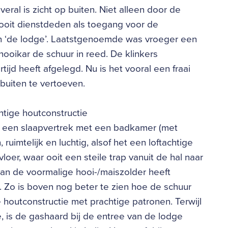
veral is zicht op buiten. Niet alleen door de
ooit dienstdeden als toegang voor de
n ‘de lodge’. Laatstgenoemde was vroeger een
ooikar de schuur in reed. De klinkers
ijd heeft afgelegd. Nu is het vooral een fraai
 buiten te vertoeven.
htige houtconstructie
ls een slaapvertrek met een badkamer (met
uimtelijk en luchtig, alsof het een loftachtige
vloer, waar ooit een steile trap vanuit de hal naar
n de voormalige hooi-/maiszolder heeft
 Zo is boven nog beter te zien hoe de schuur
houtconstructie met prachtige patronen. Terwijl
e, is de gashaard bij de entree van de lodge