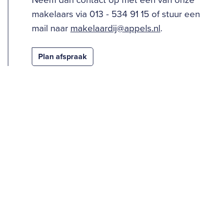
Neem dan contact op met één van onze
makelaars via 013 - 534 91 15 of stuur een
mail naar
makelaardij@appels.nl
.
Plan afspraak