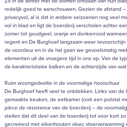
Zo in de winter met de bomen ontdaan van hun blad,
redelijk goed te aanschouwen. Gezien de afstand – z
privacyvol, al is dat in andere seizoenen nog veel 
vol in blad en ligt de boerderij verscholen achter ee
zomer tot goudgeel, oranje en donkerrood wanneer de
regent en De Burghoef langzaam weer tevoorschijn 
de voordeur en in de hal gaan we gevoelsmatig me
elementen uit de vroegere tijd in ons op. Van de ty
de karakteristieke balken en de achterzijde van wat
Ruim woongedeelte in de voormalige hooischuur
De Burghoef heeft veel te ontdekken. Links van de
gemaakte keuken, de eetkamer (ooit een potstal me
pièce de résistance van de boerderij – de voormalige
stellen dat dit deel van de boerderij tot voor kort z
gecreëerd met eikenhouten vloer, vloerverwarming e