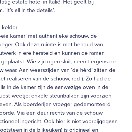
ig estate hotel in Italië. Het geeft bij
It’s all in the details’.
 kelder
goeie kamer’ met authentieke schouw, de
roeger. Ook deze ruimte is met behoud van
houtwerk in ere hersteld en kunnen de ramen
eplaatst. Wie zijn ogen sluit, neemt ergens de
 waar. Aan weerszijden van ‘de hêrd’ zitten de
het realiseren van de schouw, red-). Zo had de
ails in de kamer zijn de aanwezige oven in de
est-weetje: enkele steunbalken zijn voorzien
geven. Als boerderijen vroeger gedemonteerd
oorde. Via een deur rechts van de schouw
ioneel ingericht. Ook hier is niet voorbijgegaan
ootsteen in de bijkeuken) is origineel en