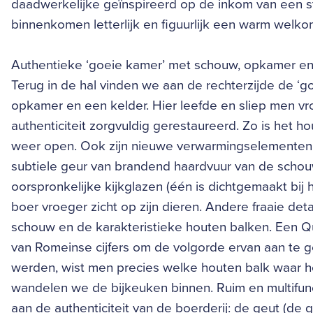
daadwerkelijke geïnspireerd op de inkom van een stat
binnenkomen letterlijk en figuurlijk een warm welkom. ‘
Authentieke ‘goeie kamer’ met schouw, opkamer en
Terug in de hal vinden we aan de rechterzijde de ‘
opkamer en een kelder. Hier leefde en sliep men v
authenticiteit zorgvuldig gerestaureerd. Zo is het 
weer open. Ook zijn nieuwe verwarmingselementen g
subtiele geur van brandend haardvuur van de schouw
oorspronkelijke kijkglazen (één is dichtgemaakt bij 
boer vroeger zicht op zijn dieren. Andere fraaie det
schouw en de karakteristieke houten balken. Een Qu
van Romeinse cijfers om de volgorde ervan aan te 
werden, wist men precies welke houten balk waar h
wandelen we de bijkeuken binnen. Ruim en multifunct
aan de authenticiteit van de boerderij: de geut (de g