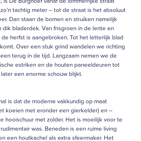
 is De Burghoef vanaf de lommerrijke straat
o’n tachtig meter – tot de straat is het absoluut
meer. Dan staan de bomen en struiken namelijk
n dik bladerdek. Van frisgroen in de lente en
 herfst is aangebroken. Tot het letterlijk blad
komt. Over een stuk grind wandelen we richting
teen terug in de tijd. Langzaam nemen we de
pische estriken en de houten paneeldeuren tot
 later een enorme schouw blijkt.
 hal is dat de moderne vakkundig op maat
t koeien met eronder een gierkelder) en –
 hooischuur met zolder. Het is moeilijk voor te
o rudimentair was. Beneden is een ruime living
n een houtkachel als extra sfeermaker. Het