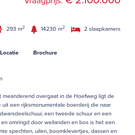
€ 2.100.000
Vraagprijs:
2
2
293 m
14230 m
2 slaapkamers
Locatie
Brochure
n
t meanderend overgaat in de Hoefweg ligt de
uit een rijksmonumentale boerderij die naar
e dwarsdeelschuur, een tweede schuur en een
d en omringd door weilanden en bos is het een
nte spechten, uilen, boomklevertjes, dassen en