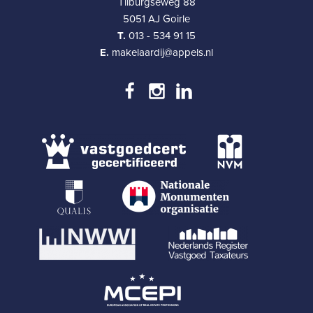
Tilburgseweg 88
5051 AJ Goirle
T.
013 - 534 91 15
E.
makelaardij@appels.nl