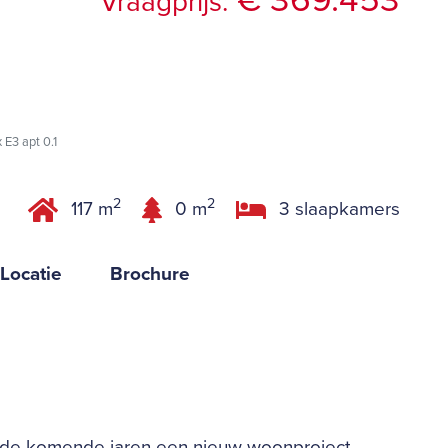
€ 369.453
Vraagprijs:
 E3 apt 0.1
2
2
117 m
0 m
3 slaapkamers
Locatie
Brochure
t de komende jaren een nieuw woonproject,