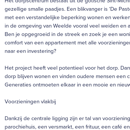
Het dorpscentrum bestaat uit de gotische Sint-Mich
gezellige smalle paadjes. Een blikvanger is ‘De Past
met een verstandelijke beperking wonen en werken, 
in de omgeving van Weelde vooral veel weiden en a
Ben je opgegroeid in de streek en zoek je een woni
comfort van een appartement met alle voorzieningen
naar een investering?
Het project heeft veel potentieel voor het dorp. Da
dorp blijven wonen en vinden oudere mensen een co
Generaties ontmoeten elkaar in een mooie en nieu
Voorzieningen vlakbij
Dankzij de centrale ligging zijn er tal van voorzien
parochiehuis, een versmarkt, een frituur, een café en