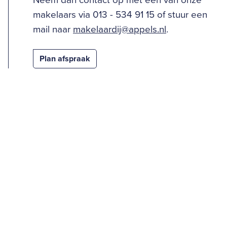
Neem dan contact op met één van onze
makelaars via 013 - 534 91 15 of stuur een
mail naar
makelaardij@appels.nl
.
Plan afspraak