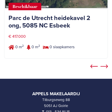
Beschikbaar
Parc de Utrecht heidekavel 2
ong, 5085 NC Esbeek
€ 417.000
2
2
0 m
0 m
0 slaapkamers
APPELS MAKELAARDIJ
Tilburgseweg 88
5051 AJ Goirle
T.
013 - 534 91 15