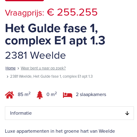
€ 255.255
Vraagprijs:
Het Gulde fase 1,
complex E1 apt 1.3
2381 Weelde
Home
Waar bent u naar op zoek?
2381 Weelde, Het Gulde fase 1, complex E1 apt 1.3
2
2
85 m
0 m
2 slaapkamers
Informatie
Luxe appartementen in het groene hart van Weelde