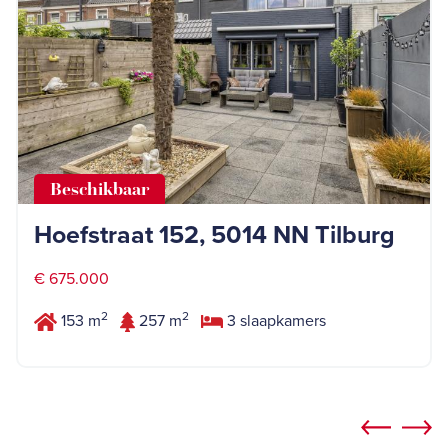
Beschikbaar
Hoefstraat 152, 5014 NN Tilburg
€ 675.000
2
2
153 m
257 m
3 slaapkamers