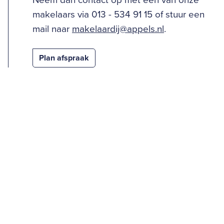
Neem dan contact op met één van onze
makelaars via 013 - 534 91 15 of stuur een
mail naar
makelaardij@appels.nl
.
Plan afspraak