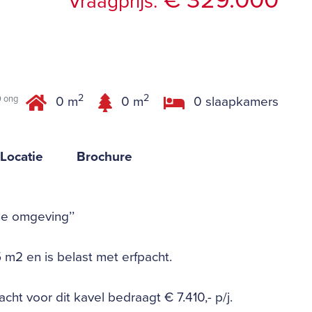
€ 329.000
Vraagprijs:
g
2
2
0 ong
0 m
0 m
0 slaapkamers
Locatie
Brochure
he omgeving’’
 m2 en is belast met erfpacht.
cht voor dit kavel bedraagt € 7.410,- p/j.