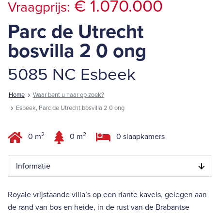
€ 1.070.000
Vraagprijs:
Parc de Utrecht
bosvilla 2 0 ong
5085 NC Esbeek
Home
Waar bent u naar op zoek?
Esbeek, Parc de Utrecht bosvilla 2 0 ong
2
2
0 m
0 m
0 slaapkamers
Informatie
Royale vrijstaande villa’s op een riante kavels, gelegen aan
de rand van bos en heide, in de rust van de Brabantse