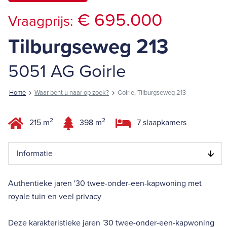
€ 695.000
Vraagprijs:
Tilburgseweg 213
5051 AG Goirle
Home
Waar bent u naar op zoek?
Goirle, Tilburgseweg 213
2
2
215 m
398 m
7 slaapkamers
Informatie
Authentieke jaren '30 twee-onder-een-kapwoning met
royale tuin en veel privacy
Deze karakteristieke jaren '30 twee-onder-een-kapwoning