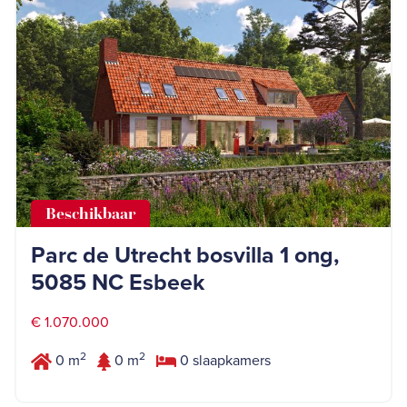
Beschikbaar
Parc de Utrecht bosvilla 1 ong,
5085 NC Esbeek
€ 1.070.000
2
2
0 m
0 m
0 slaapkamers