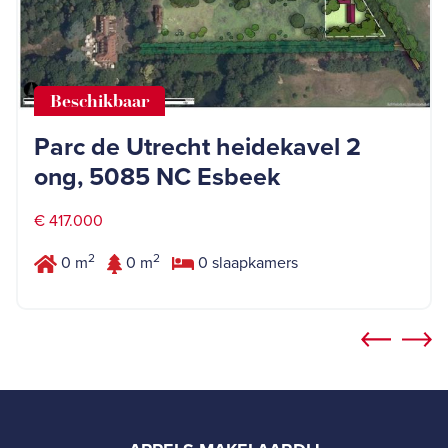
Beschikbaar
Parc de Utrecht heidekavel 2
ong, 5085 NC Esbeek
€ 417.000
2
2
0 m
0 m
0 slaapkamers