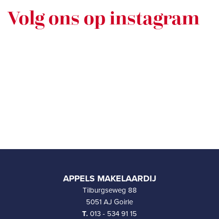
Volg ons op instagram
APPELS MAKELAARDIJ
Tilburgseweg 88
5051 AJ Goirle
T.
013 - 534 91 15