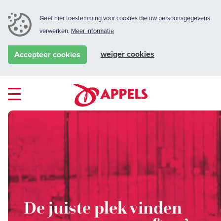
Geef hier toestemming voor cookies die uw persoonsgegevens
verwerken.
Meer informatie
weiger cookies
Accepteer cookies
Samen met mijn
De juiste plek vinden
collega’s leren we nog