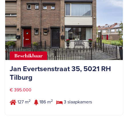
Beschikbaar
Jan Evertsenstraat 35, 5021 RH
Tilburg
€ 395.000
2
2
127 m
186 m
3 slaapkamers