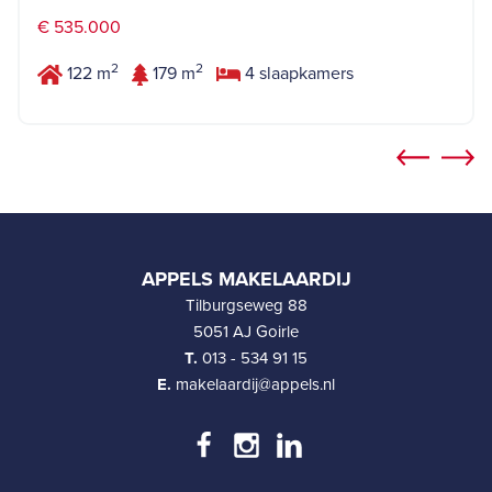
€ 535.000
2
2
122 m
179 m
4 slaapkamers
APPELS MAKELAARDIJ
Tilburgseweg 88
5051 AJ Goirle
T.
013 - 534 91 15
E.
makelaardij@appels.nl