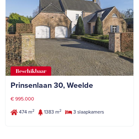
Beschikbaar
Prinsenlaan 30, Weelde
€ 995.000
2
2
474 m
1383 m
3 slaapkamers