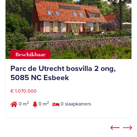
Beschikbaar
Parc de Utrecht bosvilla 2 ong,
5085 NC Esbeek
€ 1.070.000
2
2
0 m
0 m
0 slaapkamers